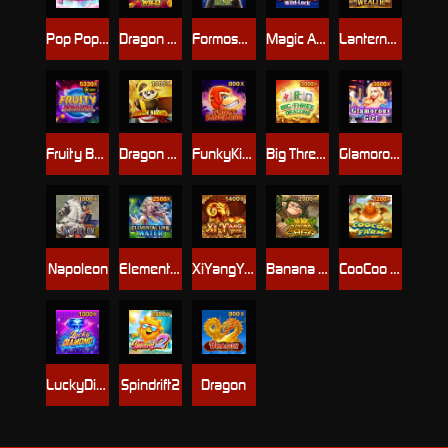
Pop Pop Candy
Dragon Soar - Hyper Wild
Formosa Bear
Magic Ace WILD LOCK
LanternWealth
Fruity Bonanza
Dragon Warrior
FunkyKingKong
Big Three Dragons
Glamorous Girl
Napoleon
Elemental Link Water
XiYangYang
Banana Saga
CooCoo Farm
LuckyDiamond
Spindrift2
Dragon