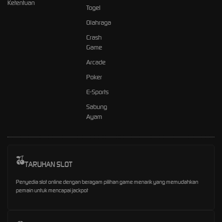
Ketentuan
Togel
Olahraga
Crash
Game
Arcade
Poker
E-Sports
Sabung
Ayam
TARUHAN SLOT
Penyedia slot online dengan beragam pilihan game menarik yang memudahkan
pemain untuk mencapai jackpot