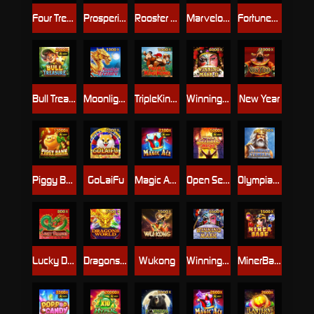
Four Treasures
Prosperity Tiger
Rooster In Love
MarvelousIV
FortuneHorse
Bull Treasure
Moonlight Treasure
TripleKingKong
Winning Mask II
New Year
Piggy Bank
GoLaiFu
Magic Ace
Open Sesame Mega
Olympian Temple
Lucky Dragons
DragonsWorld
Wukong
Winning Mask
MinerBabe