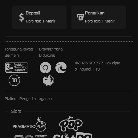
Deposit
Penarikan
Rata-rata 1 Menit
Rata-rata 1 Menit
Tanggung Jawab
Browser Yang
Bermain
Didukung
©2026 NEX777. Hak cipta
dilindungi | 18+
Platform Penyedia Layanan
Slots