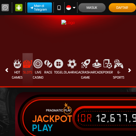
Main di
MASUK
DAFTAR
Telegram
HOT
SLOTS
LIVE
RACE
TOGEL
OLAHRAGA
CRASH
ARCADE
POKER
E-
SABUN
GAMES
CASINO
GAME
SPORTS
AYAM
IDR
12,677,
JACKPOT
PLAY