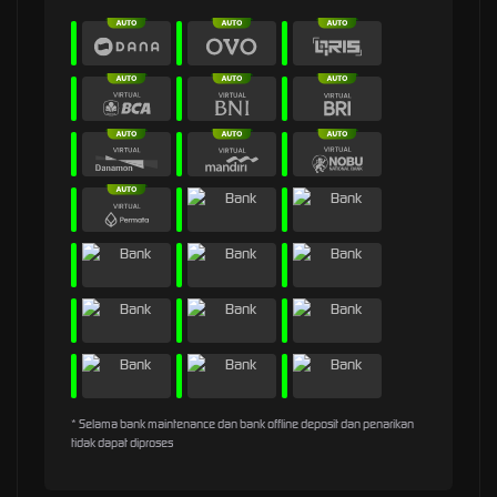
* Selama bank maintenance dan bank offline deposit dan penarikan
tidak dapat diproses