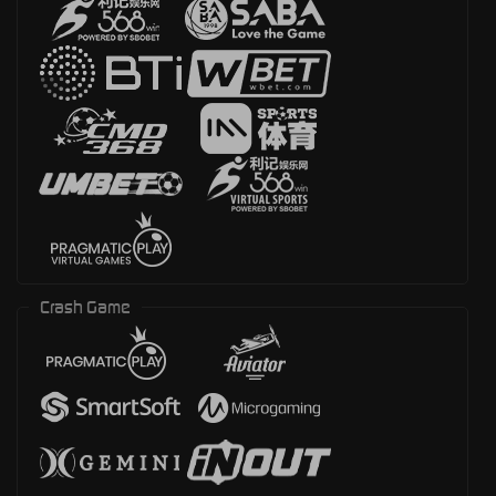
Crash Game