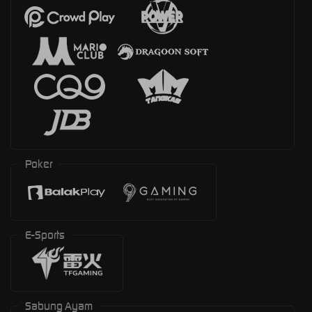
Poker
E-Sports
Sabung Ayam