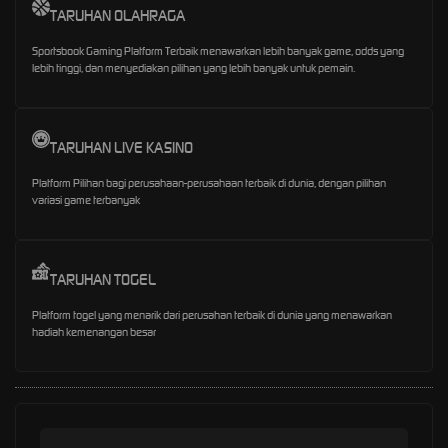
TARUHAN OLAHRAGA
Sportsbook Gaming Platform Terbaik menawarkan lebih banyak game, odds yang
lebih tinggi, dan menyediakan pilihan yang lebih banyak untuk pemain.
TARUHAN LIVE KASINO
Platform Pilihan bagi perusahaan-perusahaan terbaik di dunia, dengan pilihan
variasi game terbanyak
TARUHAN TOGEL
Platform togel yang menarik dari perusahan terbaik di dunia yang menawarkan
hadiah kemenangan besar