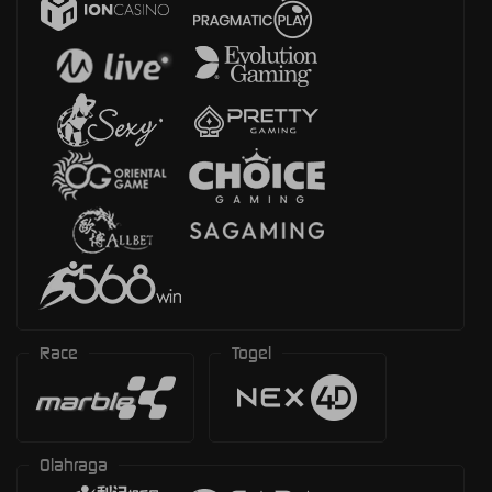
Race
Togel
Olahraga