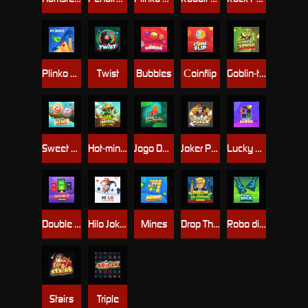
Plinko 1000
Twist
Bubbles
Сoinflip
Goblin-tower
Sweet Keno
Hot-mines
Jogo Do Bicho
Joker Poker
Lucky mines
Double Online
Hilo Joker
Mines
Drop The Billionaire
Robo dice
Stairs
Triple