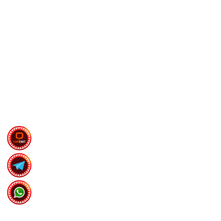
Bik****345 Telah Berhasil WD Sebesar
7,200,000