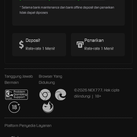
* Selama bank maintenance dan bank offline deposit dan penarikan
tidak dapat diproses
Deposit
Penarikan
Rata-rata 1 Menit
Rata-rata 1 Menit
Tanggung Jawab
Browser Yang
Bermain
Didukung
©2026 NEX777. Hak cipta
dilindungi | 18+
Platform Penyedia Layanan