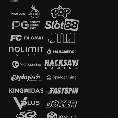
Slots