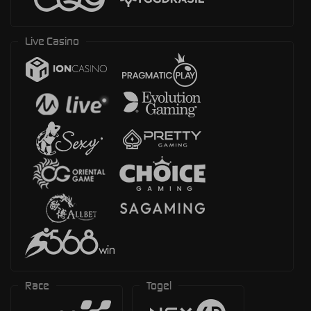
Live Casino
Race
Togel