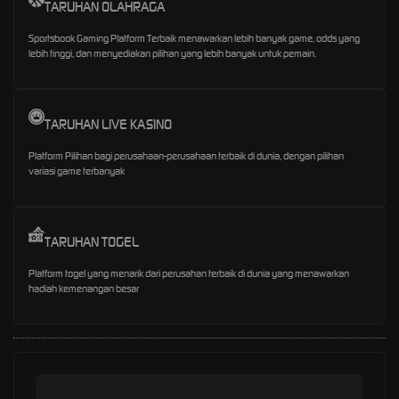
TARUHAN OLAHRAGA
Sportsbook Gaming Platform Terbaik menawarkan lebih banyak game, odds yang
lebih tinggi, dan menyediakan pilihan yang lebih banyak untuk pemain.
TARUHAN LIVE KASINO
Platform Pilihan bagi perusahaan-perusahaan terbaik di dunia, dengan pilihan
variasi game terbanyak
TARUHAN TOGEL
Platform togel yang menarik dari perusahan terbaik di dunia yang menawarkan
hadiah kemenangan besar