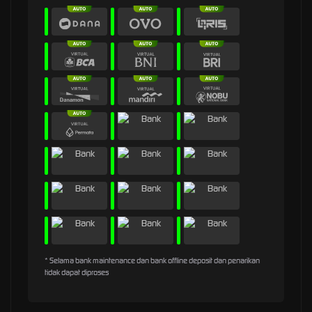
* Selama bank maintenance dan bank offline deposit dan penarikan
tidak dapat diproses