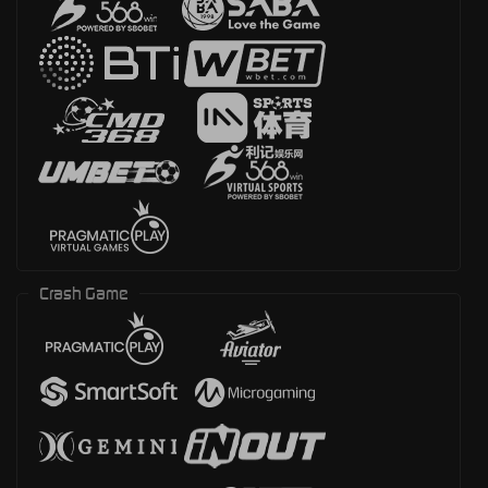
Crash Game