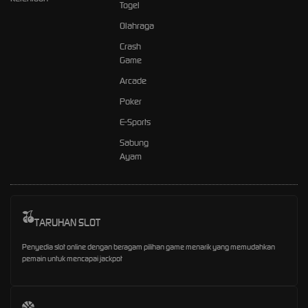
Togel
Olahraga
Crash
Game
Arcade
Poker
E-Sports
Sabung
Ayam
TARUHAN SLOT
Penyedia slot online dengan beragam pilihan game menarik yang memudahkan
pemain untuk mencapai jackpot