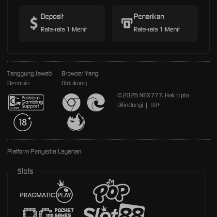
Deposit
Penarikan
Rata-rata 1 Menit
Rata-rata 1 Menit
Tanggung Jawab
Browser Yang
Bermain
Didukung
©2026 NEX777. Hak cipta
dilindungi | 18+
Platform Penyedia Layanan
Slots