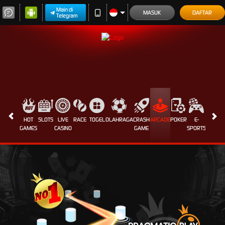
Main di
MASUK
DAFTAR
Telegram
HOT
SLOTS
LIVE
RACE
TOGEL
OLAHRAGA
CRASH
ARCADE
POKER
E-
SABUN
GAMES
CASINO
GAME
SPORTS
AYAM