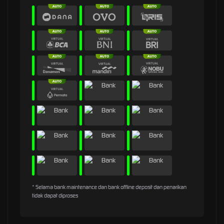
* Selama bank maintenance dan bank offline deposit dan penarikan
tidak dapat diproses