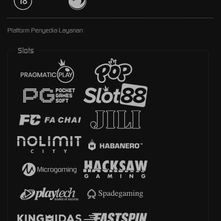
Platform Penyedia Layanan
Slots