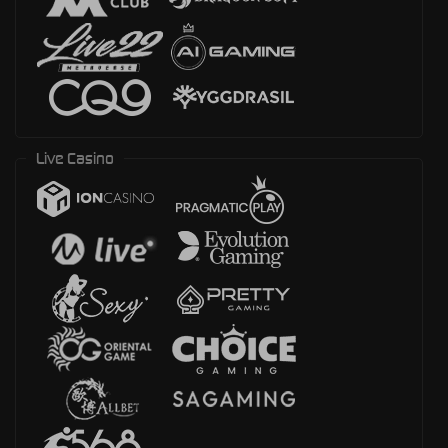
Live Casino