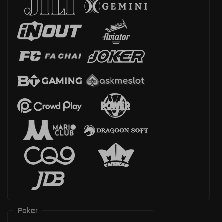
Poker