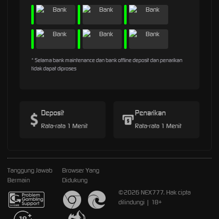
* Selama bank maintenance dan bank offline deposit dan penarikan
tidak dapat diproses
Deposit
Penarikan
Rata-rata 1 Menit
Rata-rata 1 Menit
Tanggung Jawab
Browser Yang
Bermain
Didukung
©2026 NEX777. Hak cipta
dilindungi | 18+