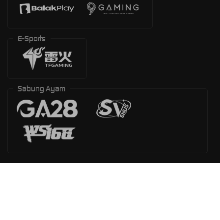
E-Sports
Sabung Ayam