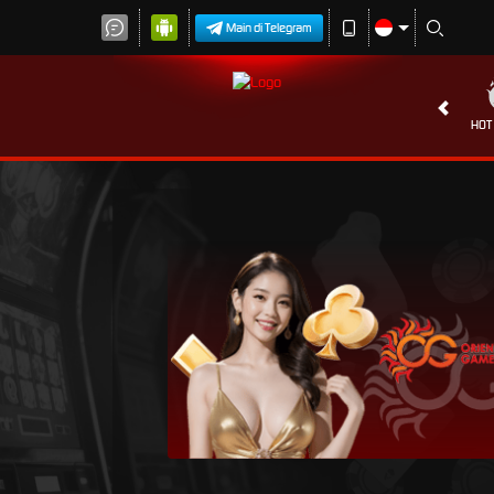
Main di Telegram
HOT