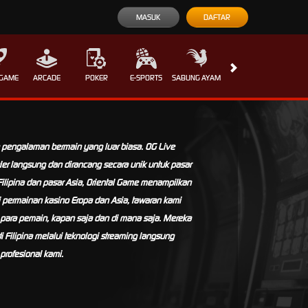
MASUK
DAFTAR
 GAME
ARCADE
POKER
E-SPORTS
SABUNG AYAM
PROMOSI
 pengalaman bermain yang luar biasa. OG Live
er langsung dan dirancang secara unik untuk pasar
ilipina dan pasar Asia, Oriental Game menampilkan
ari permainan kasino Eropa dan Asia, tawaran kami
para pemain, kapan saja dan di mana saja. Mereka
 Filipina melalui teknologi streaming langsung
rofesional kami.