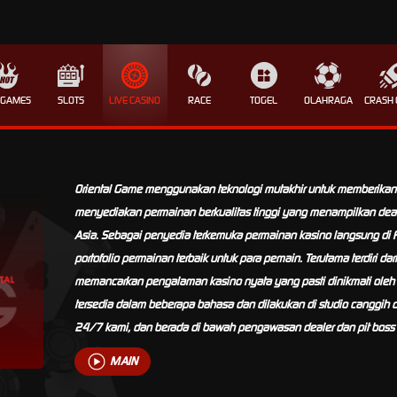
 GAMES
SLOTS
LIVE CASINO
RACE
TOGEL
OLAHRAGA
CRASH
Oriental Game menggunakan teknologi mutakhir untuk memberikan
menyediakan permainan berkualitas tinggi yang menampilkan deal
Asia. Sebagai penyedia terkemuka permainan kasino langsung di F
portofolio permainan terbaik untuk para pemain. Terutama terdiri d
memancarkan pengalaman kasino nyata yang pasti dinikmati oleh 
tersedia dalam beberapa bahasa dan dilakukan di studio canggih di
24/7 kami, dan berada di bawah pengawasan dealer dan pit boss p
MAIN