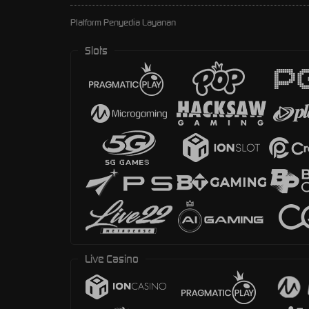
Platform Penyedia Layanan
Slots
Live Casino