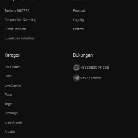
Tentang NEX777
Promosi
Responsible Gambling
Loyalty
Pusat Bantuan
Referral
Syarat dan Ketentuan
Kategori
Dukungan
Hot Games
+6285930141336
Slots
Nex777official
Live Casino
Race
Togel
Olahraga
Crash Game
Arcade