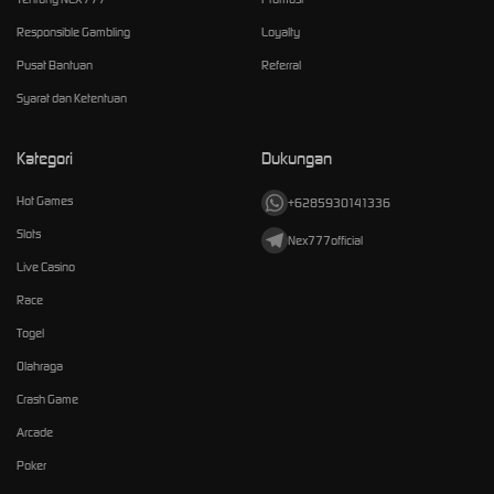
Responsible Gambling
Loyalty
Pusat Bantuan
Referral
Syarat dan Ketentuan
Kategori
Dukungan
Hot Games
+6285930141336
Slots
Nex777official
Live Casino
Race
Togel
Olahraga
Crash Game
Arcade
Poker