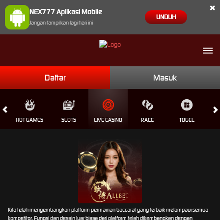
×
NEX777 Aplikasi Mobile
UNDUH
Jangan tampilkan lagi hari ini
Daftar
Masuk
HOT GAMES
SLOTS
LIVE CASINO
RACE
TOGEL
OL
Kita telah mengembangkan platform permainan baccarat yang terbaik melampaui semua
kompetitor. Fungsi dan desain luar biasa dari platform telah dikembangkan dengan